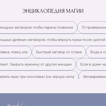
ЭНЦИКЛОПЕДИЯ МАГИИ
 мощных заговоров чтобы парень позвонил
10 проверенны
мощных древних заговоров, чтобы вернуть мужа после долгой
лавка: ловец зла
Быстрый заговор от сглаза
Вода и с
ильет. Закрыть мужчину от других женщин
Если в доме ча
вязать язык при злословии (на черную нить)
Заговариваем
говор на воду от всех болезней
Заговор на гребень для 
говор на ключ, на удачу
Заговор на кошелек, чтобы быть 