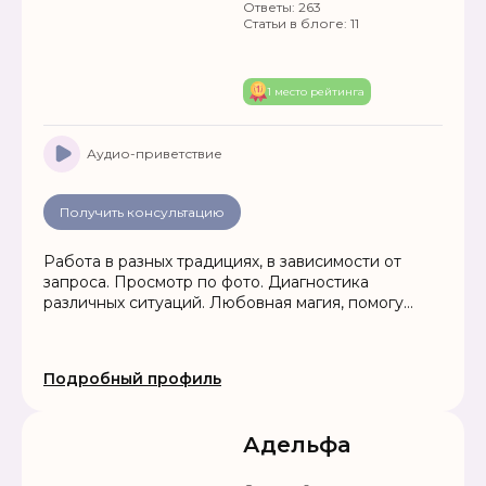
Ответы:
263
Статьи в блоге:
11
1 место рейтинга
Аудио-приветствие
Получить консультацию
Работа в разных традициях, в зависимости от
запроса. Просмотр по фото. Диагностика
различных ситуаций. Любовная магия, помогу
привлечь любовь в Вашу жизнь, устраню
соперников, гармонизирую отношения.
Привлечение удачи и благополучия в жизнь.
Подробный профиль
Помощь в решении проблем любой сложности.
Работа до результата.
Адельфа