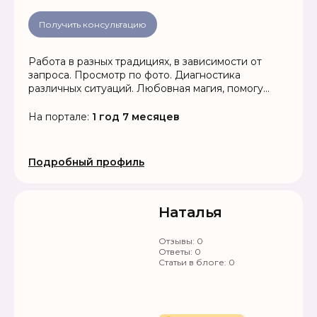
Получить консультацию
Работа в разных традициях, в зависимости от
запроса. Просмотр по фото. Диагностика
различных ситуаций. Любовная магия, помогу
привлечь любовь в Вашу жизнь, устраню
соперников, гармонизирую отношения.
На портале:
1 год 7 месяцев
Привлечение удачи и благополучия в жизнь.
Помощь в решении проблем любой сложности.
Работа до результата.
Подробный профиль
Наталья
Отзывы:
0
Ответы:
0
Статьи в блоге:
0