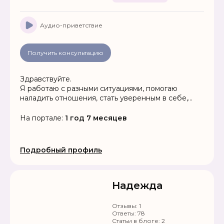
Аудио-приветствие
Получить консультацию
Здравствуйте.
Я работаю с разными ситуациями, помогаю
наладить отношения, стать уверенным в себе,
найти хорошую работу, повысить доход, снять
негативные программы, улучшить физическое
На портале:
1 год 7 месяцев
состояние, работы на омоложение,
привлекательность
Подробный профиль
Надежда
Отзывы:
1
Ответы:
78
Статьи в блоге:
2