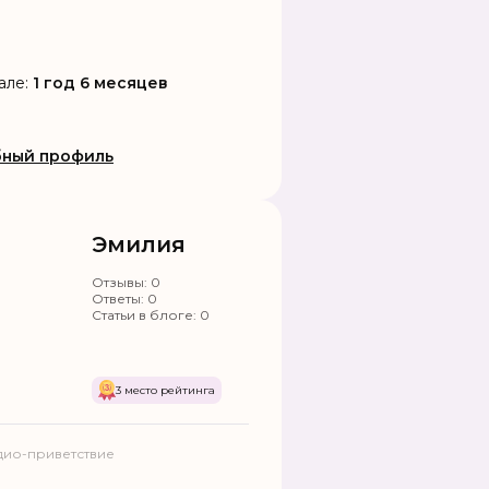
але:
1 год 6 месяцев
ный профиль
Эмилия
Отзывы:
0
Ответы:
0
Статьи в блоге:
0
3 место рейтинга
дио-приветствие