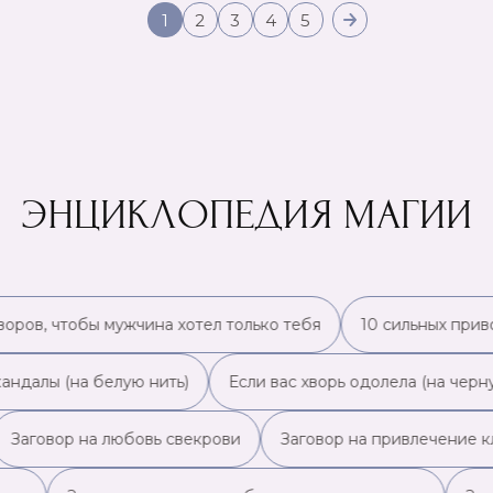
1
2
3
4
5
ЭНЦИКЛОПЕДИЯ МАГИИ
ров, чтобы мужчина хотел только тебя
10 сильных приво
ндалы (на белую нить)
Если вас хворь одолела (на черную
Заговор на любовь свекрови
Заговор на привлечение кл