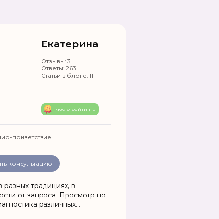
Екатерина
Отзывы:
3
Ответы:
263
Статьи в блоге:
11
1 место рейтинга
дио-приветствие
ть консультацию
в разных традициях, в
ости от запроса. Просмотр по
иагностика различных
й. Любовная магия, помогу