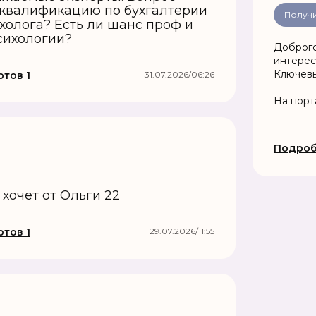
 квалификацию по бухгалтерии
Получи
холога? Есть ли шанс проф и
сихологии?
Доброго вр
интерес
Ключевы
тов 1
31.07.2026/06:26
Космогр
помогут 
На порт
Подроб
 хочет от Ольги 22
тов 1
29.07.2026/11:55