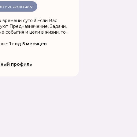
ть консультацию
емени суток! Если Вас
уют Предназначение, Задачи,
е события и цели в жизни, то
амма и Натальная карта
Вам!!!
але:
1 год 5 месяцев
ный профиль