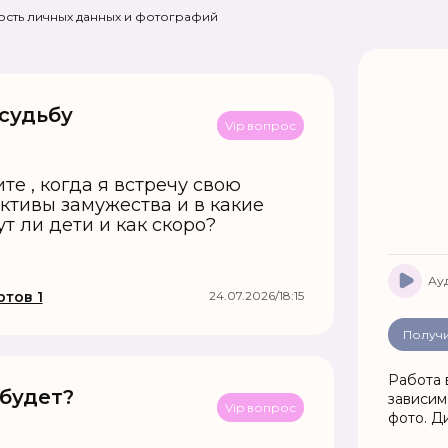
сть личных данных и фотографий
 судьбу
Vip вопрос
те , когда я встречу свою
ективы замужества и в какие
т ли дети и как скоро?
Ау
тов 1
24.07.2026/18:15
Получи
Работа 
 будет?
зависим
Vip вопрос
фото. Д
ситуаци