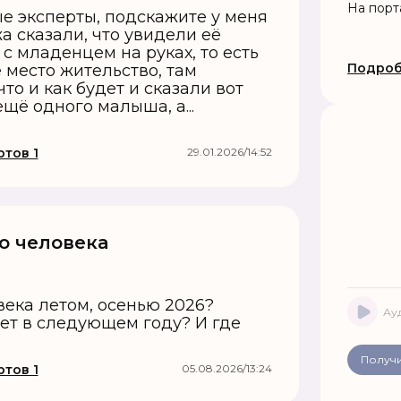
привлеч
На порт
е эксперты, подскажите у меня
устраню
а сказали, что увидели её
отношен
 с младенцем на руках, то есть
благопо
Подроб
 место жительство, там
решении
то и как будет и сказали вот
Работа 
ещё одного малыша, а...
тов 1
29.01.2026/14:52
го человека
века летом, осенью 2026?
Ау
т в следующем году? И где
Получи
тов 1
05.08.2026/13:24