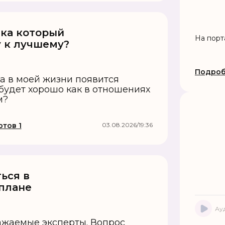
ека который
На порт
 к лучшему?
Подроб
да в моей жизни появится
будет хорошо как в отношениях
м?
тов 1
03.08.2026/19:36
ься в
плане
Ау
важаемые эксперты. Вопрос