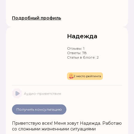
привлечь любовь в Вашу жизнь, устраню
соперников, гармонизирую отношения.
Привлечение удачи и благополучия в жизнь.
Подробный профиль
Помощь в решении проблем любой сложности.
Работа до результата.
Надежда
Отзывы:
1
Ответы:
78
Статьи в блоге:
2
2 место рейтинга
Аудио-приветствие
Получить консультацию
Приветствую всех! Меня зовут Надежда. Работаю
со сложными жизненными ситуациями