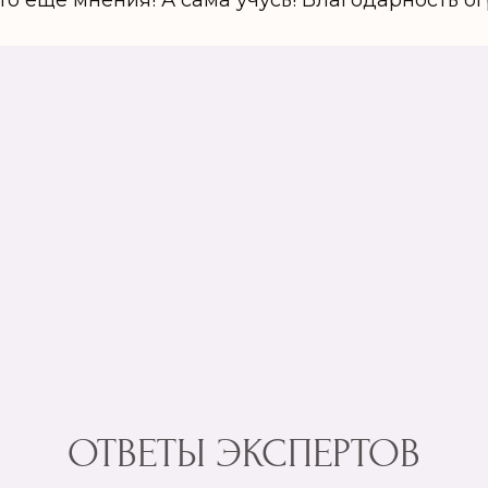
ото ещё мнения! А сама учусь! Благодарность ог
ОТВЕТЫ ЭКСПЕРТОВ