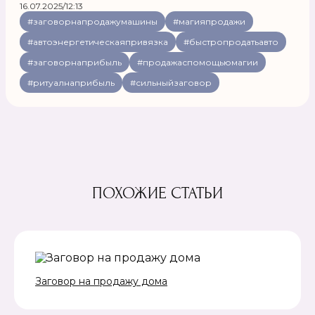
16.07.2025/12:13
#заговорнапродажумашины
#магияпродажи
#автоэнергетическаяпривязка
#быстропродатьавто
#заговорнаприбыль
#продажаспомощьюмагии
#ритуалнаприбыль
#сильныйзаговор
ПОХОЖИЕ СТАТЬИ
Заговор на продажу дома