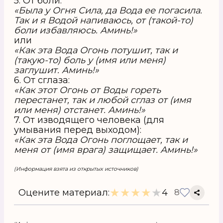
5. От боли:
«Была у Огня Сила, да Вода ее погасила.
Так и я Водой напиваюсь, от (такой-то)
боли избавляюсь. Аминь!»
или
«Как эта Вода Огонь потушит, так и
(такую-то) боль у (имя или меня)
заглушит. Аминь!»
6. От сглаза:
«Как этот Огонь от Воды гореть
перестанет, так и любой сглаз от (имя
или меня) отстанет. Аминь!»
7. От изводящего человека (для
умывания перед выходом):
«Как эта Вода Огонь поглощает, так и
меня от (имя врага) защищает. Аминь!»
(Информация взята из открытых источников)
★
★
★
★
★
Оцените материал:
4
8