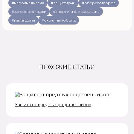
#народнаямагия
#защитадачи
#обереготворов
#заговороткражи
#энергетическаязащита
#магиядома
#охранныйобряд
ПОХОЖИЕ СТАТЬИ
Защита от вредных родственников