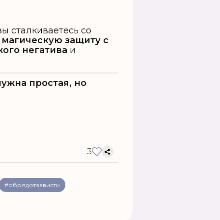
 вы сталкиваетесь со
ь
магическую защиту с
жого негатива
и
нужна простая, но
3
#обрядотзависти