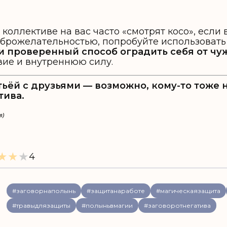
в коллективе на вас часто «смотрят косо», если
брожелательностью, попробуйте использоват
и проверенный способ оградить себя от чу
вие и внутреннюю силу.
тьёй с друзьями — возможно, кому-то тоже 
тива.
в)
★
★
★
4
#заговорнаполынь
#защитанаработе
#магическаязащита
#травыдлязащиты
#полыньвмагии
#заговоротнегатива