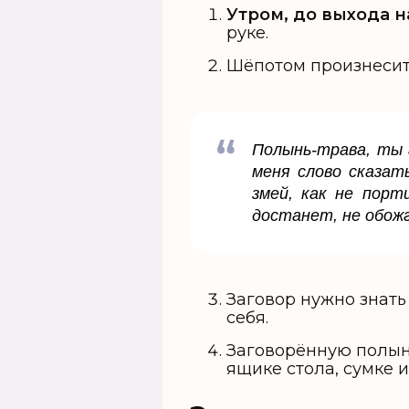
Утром, до выхода н
руке.
Шёпотом произнесит
Полынь-трава, ты г
меня слово сказат
змей, как не порт
достанет, не обожг
Заговор нужно знать
себя.
Заговорённую полы
ящике стола, сумке 