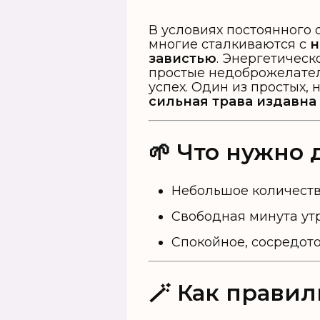
В условиях постоянного 
многие сталкиваются с
н
завистью
. Энергетическ
простые недоброжелател
успех. Один из простых,
сильная трава издавна 
🌱 Что нужно
Небольшое количест
Свободная минута ут
Спокойное, сосредото
🪄 Как прави