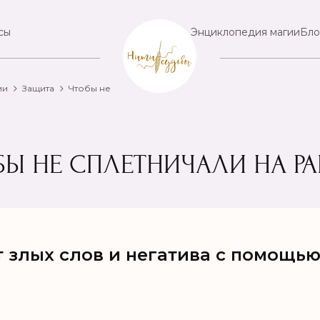
сы
Энциклопедия магии
Бло
ии
Защита
Чтобы не
БЫ НЕ СПЛЕТНИЧАЛИ НА РА
т злых слов и негатива с помощью