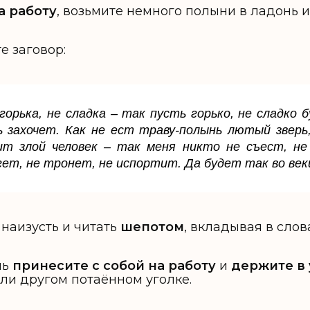
а работу
, возьмите немного полыни в ладонь 
е заговор:
орька, не сладка – так пусть горько, не сладко
б
ь захочет. Как не ест траву-полынь лютый зверь
ит злой человек – так меня никто не съест, не
ет, не тронет, не испортит. Да будет так во веки
 наизусть и читать
шепотом
, вкладывая в сло
нь
принесите с собой на работу
и
держите в
или другом потаённом уголке.