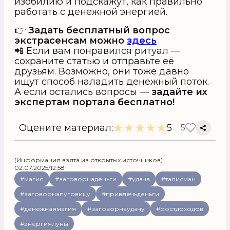
изобилию и подскажут, как правильно
работать с денежной энергией.
👉
Задать бесплатный вопрос
экстрасенсам можно
здесь
📲 Если вам понравился ритуал —
сохраните статью и отправьте её
друзьям. Возможно, они тоже давно
ищут способ наладить денежный поток.
А если остались вопросы —
задайте их
экспертам портала бесплатно!
★
★
★
★
★
Оцените материал:
5
5
(Информация взята из открытых источников)
02.07.2025/12:58
#магия
#заговорнаденьги
#удача
#талисман
#заговорнапуговицу
#привлечьденьги
#денежнаямагия
#заговорнаудачу
#ростдоходов
#энергиялуны