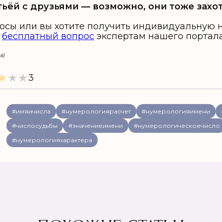
тьёй с друзьями — возможно, они тоже захо
просы или вы хотите получить индивидуальную
е
бесплатный вопрос
экспертам нашего портала
в)
★
★
★
3
#имяичисла
#нумерологиярасчет
#нумерологияимени
#числосудьбы
#значениеимени
#нумерологическоечисло
#нумерологияхарактера