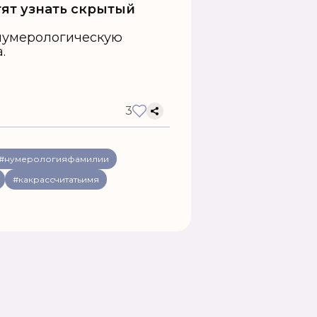
тят узнать скрытый
 нумерологическую
.
3
#нумерологияфамилии
#какрассчитатьимя