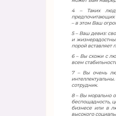
может Вам навред
4 – Таких люде
предпочитающих с
– в этом Ваш огр
5 – Ваш девиз: с
и жизнерадостны
порой вставляет п
6 – Вы схожи с л
всем стабильност
7 – Вы очень лю
интеллектуальны
сотрудник.
8 – Вы морально 
беспощадность, ц
бизнесе или в л
высокого социальн