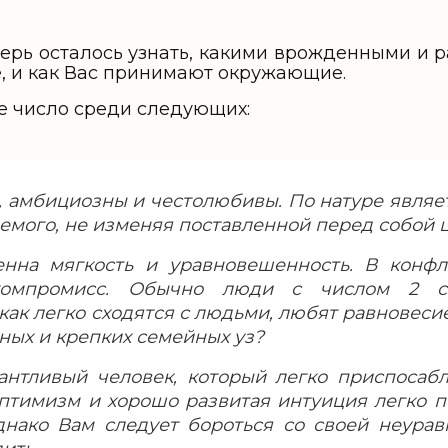
перь осталось узнать, какими врожденными и 
, и как Вас принимают окружающие.
е число среди следующих:
ы, амбициозны и честолюбивы. По натуре являе
емого, не изменяя поставленной перед собой ц
енна мягкость и уравновешенность. В конфл
компромисс. Обычно люди с числом 2 ст
 как легко сходятся с людьми, любят равновеси
ных и крепких семейных уз?
лантливый человек, который легко приспосаб
птимизм и хорошо развитая интуиция легко п
днако Вам следует бороться со своей неура