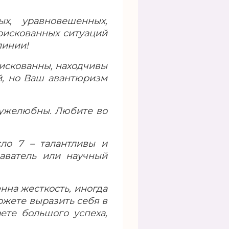
х, уравновешенных,
рискованных ситуаций
линии!
рискованны, находчивы
й, но Ваш авантюризм
дружелюбны. Любите во
ло 7 – талантливы и
даватель или научный
нна жесткость, иногда
ожете выразить себя в
ете большого успеха,