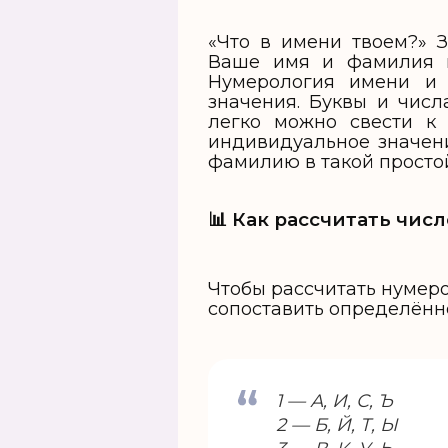
«Что в имени твоем?» З
Ваше имя и фамилия н
Нумерология имени и 
значения. Буквы и чис
легко можно свести к
индивидуальное значени
фамилию в такой просто
📊 Как рассчитать чи
Чтобы рассчитать нумер
сопоставить определённо
1 — А, И, С, Ъ
2 — Б, Й, Т, Ы