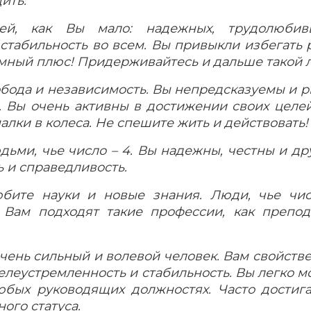
ить.
й, как Вы мало: надежных, трудолюбивы
табильность во всем. Вы привыкли избегать 
омный плюс! Придерживайтесь и дальше такой 
вобода и независимость. Вы непредсказуемы и 
. Вы очень активны в достижении своих целе
алки в колеса. Не спешите жить и действовать!
юдьми, чье число – 4. Вы надежны, честны и 
ь и справедливость.
бите науки и новые знания. Люди, чье чис
. Вам подходят такие профессии, как препо
очень сильный и волевой человек. Вам свойстве
елеустремленность и стабильность. Вы легко м
юбых руководящих должностях. Часто достига
ого статуса.