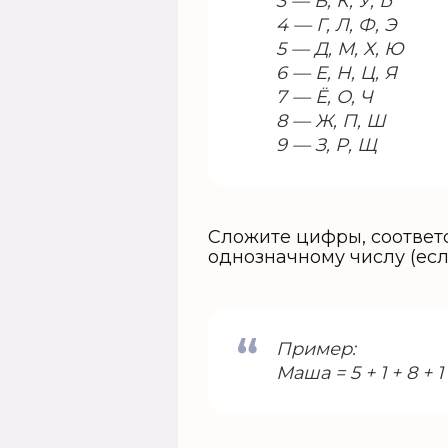
3 — В, К, У, Ь
4 — Г, Л, Ф, Э
5 — Д, М, Х, Ю
6 — Е, Н, Ц, Я
7 — Ё, О, Ч
8 — Ж, П, Ш
9 — З, Р, Щ
Сложите цифры, соответ
однозначному числу (есл
Пример:
Маша = 5 + 1 + 8 + 1 