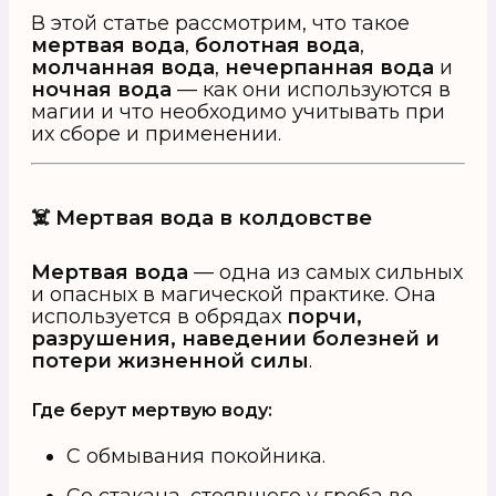
В этой статье рассмотрим, что такое
мертвая вода
,
болотная вода
,
молчанная вода
,
нечерпанная вода
и
ночная вода
— как они используются в
магии и что необходимо учитывать при
их сборе и применении.
☠️ Мертвая вода в колдовстве
Мертвая вода
— одна из самых сильных
и опасных в магической практике. Она
используется в обрядах
порчи,
разрушения, наведении болезней и
потери жизненной силы
.
Где берут мертвую воду:
С обмывания покойника.
Со стакана, стоявшего у гроба во