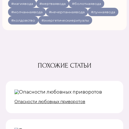
#магиявода
#мертваявода
#болотнаявода
#молчаннаявода
#нечерпаннаявода
#луннаявода
#колдовство
#энергетическиеритуалы
ПОХОЖИЕ СТАТЬИ
Опасности любовных приворотов