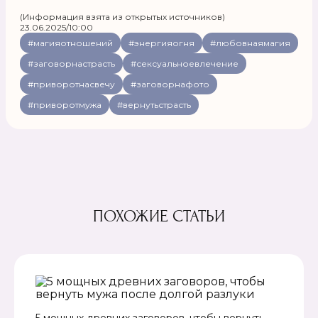
(Информация взята из открытых источников)
23.06.2025/10:00
#магияотношений
#энергияогня
#любовнаямагия
#заговорнастрасть
#сексуальноевлечение
#приворотнасвечу
#заговорнафото
#приворотмужа
#вернутьстрасть
ПОХОЖИЕ СТАТЬИ
5 мощных древних заговоров, чтобы вернуть