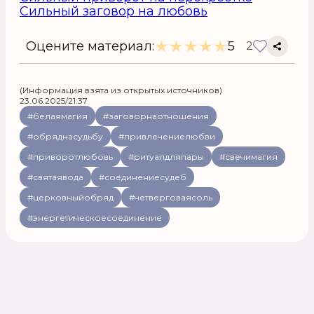
Сильный заговор на любовь
★
★
★
★
★
Оцените материал:
5
2
(Информация взята из открытых источников)
23.06.2025/21:37
#белаямагия
#заговорнаотношения
#обряднасудьбу
#привлечениелюбви
#приворотлюбовь
#ритуалдляпары
#свечимагия
#святаявода
#соединениесудеб
#церковныйобряд
#четверговаясоль
#энергетическоесоединение