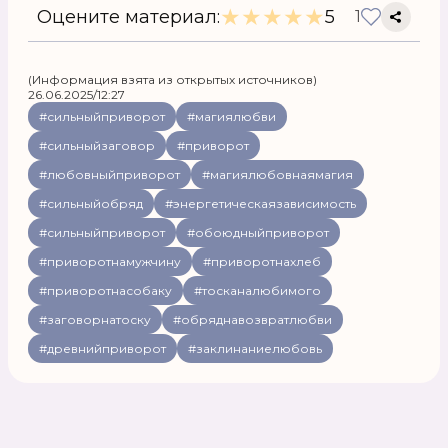
★
★
★
★
★
Оцените материал:
5
1
(Информация взята из открытых источников)
26.06.2025/12:27
#сильныйприворот
#магиялюбви
#сильныйзаговор
#приворот
#любовныйприворот
#магиялюбовнаямагия
#сильныйобряд
#энергетическаязависимость
#сильныйприворот
#обоюдныйприворот
#приворотнамужчину
#приворотнахлеб
#приворотнасобаку
#тосканалюбимого
#заговорнатоску
#обряднавозвратлюбви
#древнийприворот
#заклинаниелюбовь