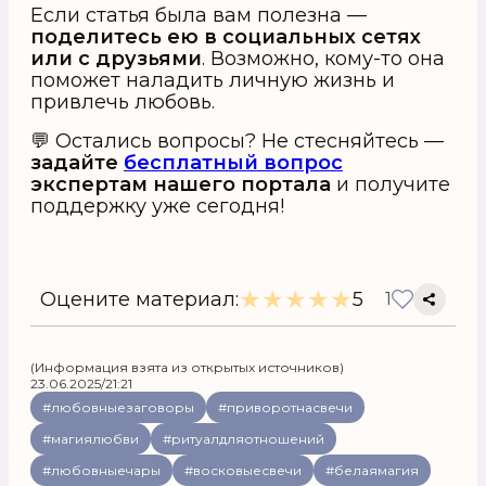
Если статья была вам полезна —
поделитесь ею в социальных сетях
или с друзьями
. Возможно, кому-то она
поможет наладить личную жизнь и
привлечь любовь.
💬 Остались вопросы? Не стесняйтесь —
задайте
бесплатный вопрос
экспертам нашего портала
и получите
поддержку уже сегодня!
★
★
★
★
★
Оцените материал:
5
1
(Информация взята из открытых источников)
23.06.2025/21:21
#любовныезаговоры
#приворотнасвечи
#магиялюбви
#ритуалдляотношений
#любовныечары
#восковыесвечи
#белаямагия