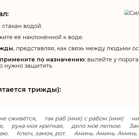
ал:
стакан водой.
жите её наклонённой к воде.
ижды
, представляя, как связь между людьми ос
 примените по назначению
: вылейте у порога
го нужно защитить.
итается трижды):
 не сживётся, так раб (имя) с рабом (имя) н
ое, рука моя крепкая, дело мое лепкое. З
аю. Ключ, замок, рот. Аминь. Аминь. Аминь.