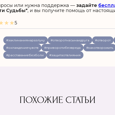
вопросы или нужна поддержка —
задайте
беспл
ти Судьбы"
, и вы получите помощь от настоящ
★
★
★
5
#заклинаниянаразлуку
#отворотнасынаидруга
#отворот
#охлаждениечувств
#приворотибезвреда
#какотворожить
#расставаниебезболи
#защитаотвлияния
ПОХОЖИЕ СТАТЬИ