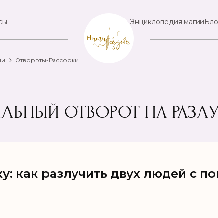
сы
Энциклопедия магии
Бло
ии
Отвороты-Рассорки
ЛЬНЫЙ ОТВОРОТ НА РАЗЛ
ку: как разлучить двух людей с п