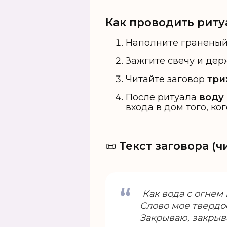
Как проводить риту
Наполните граненый 
Зажгите свечу и дер
Читайте заговор
тр
После ритуала
воду
входа в дом того, ко
📜
Текст заговора (ч
Как вода с огнем
Слово мое тверд
Закрываю, закрыв