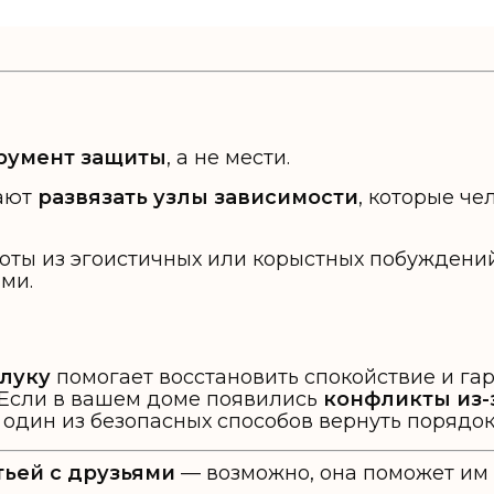
румент защиты
, а не мести.
гают
развязать узлы зависимости
, которые че
роты из эгоистичных или корыстных побуждени
ми.
злуку
помогает восстановить спокойствие и га
 Если в вашем доме появились
конфликты из-
— один из безопасных способов вернуть порядок
тьей с друзьями
— возможно, она поможет им 