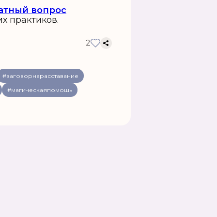
атный вопрос
их практиков.
2
#заговорнарасставание
#магическаяпомощь