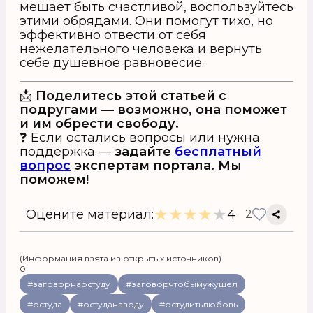
мешает быть счастливой, воспользуйтесь
этими обрядами. Они помогут тихо, но
эффективно отвести от себя
нежелательного человека и вернуть
себе душевное равновесие.
📩
Поделитесь этой статьей с
подругами — возможно, она поможет
и им обрести свободу.
❓ Если остались вопросы или нужна
поддержка —
задайте
бесплатный
вопрос
экспертам портала. Мы
поможем!
★
★
★
★
★
Оцените материал:
4
2
(Информация взята из открытых источников)
0
#заговорнаостуду
#заговорчтобымужушел
#остуда
#остуданаводу
#остудитьлюбовь