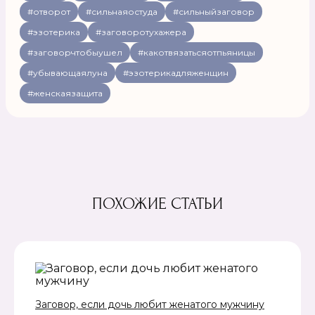
#отворот
#сильнаяостуда
#сильныйзаговор
#эзотерика
#заговоротухажера
#заговорчтобыушел
#какотвязатьсяотпьяницы
#убывающаялуна
#эзотерикадляженщин
#женскаязащита
ПОХОЖИЕ СТАТЬИ
Заговор, если дочь любит женатого мужчину