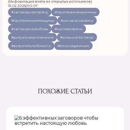
(Информация взята из открытых источников)
15.02.2025/00:07
#заговорнавстречу
#притяжениемужчины
#притяжениеженщины
#заговорнасвечу
#заговорналюбовь
#магиявстречи
#ритуалнапритяжение
#сильныйзаговор
#встретитьлюбимого
#воссоединение
ПОХОЖИЕ СТАТЬИ