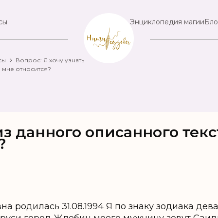
сы
Энциклопедия магии
Бло
сы
Вопрос: Я хочу узнать
о мне относится?
из данного описанного текс
?
на родилась 31.08.1994 Я по знаку зодиака дев