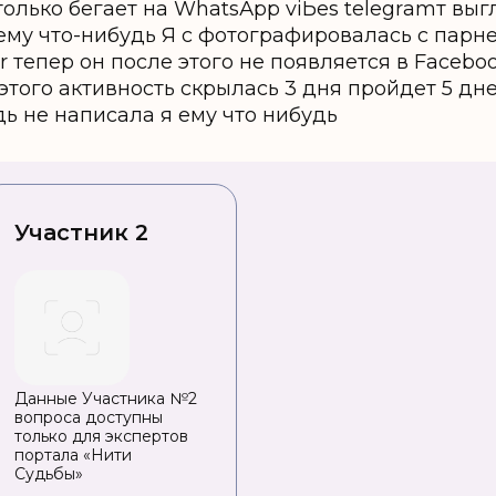
 только бегает на WhаtsАрр vіЬеs tеlеgrаmт в
ему что-нибудь Я с фотографировалась с парн
er тепер он после этого не появляется в Facebo
 этого активность скрылась 3 дня пройдет 5 дн
дь не написала я ему что нибудь
Участник 2
Данные Участника №2
вопроса доступны
только для экспертов
портала «Нити
Судьбы»