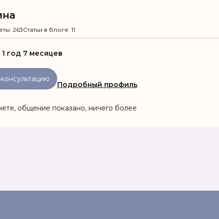
ина
еты: 263
Статьи в блоге: 11
:
1 год 7 месяцев
 консультацию
Подробный профиль
ете, общение показано, ничего более