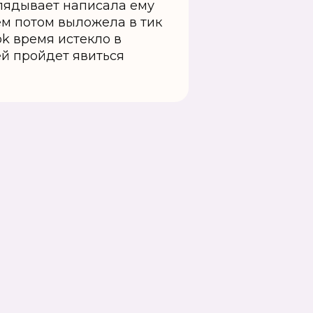
ыглядывает написала ему
ем потом выложела в тик
ok время истекло в
ей пройдет явиться