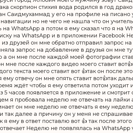
ларуси город Жлобин моего мужчину зовут Саи
одиака скорпион стихия вода родился в год драк
ан Саидмухаммад у его на профиле на писано 
х навигации но не чего не нашла что он учите
 на WhatsApp а потом я ему сказал что я на W
иску на WhatsApp и в приложении Facebook Не
 из друзей он мне обратно отправил запрос на
няла запрос на добавление в друзья он мне тут
а он мне после каждой моей фотографии стави
н мне после каждого видео моего ставит вот
дого текста моего ставит вот 👍так он после эт
я ему отвечу он мне опять ставит вот👍так дал
ремя ждёт чтобы я ему ответила потом уходит и
з 5 часов появляется в приложение и смотрит 
щем я пробовала неделю не отвечать на лайки а
нает он мне неделю не отвечать я ему неделю
и так далее а причину он у меня не спрашивае
к я ему в ответ поставлю вот 👍 так после этог
отвечает Неделю не появлялась на WhatsApp v