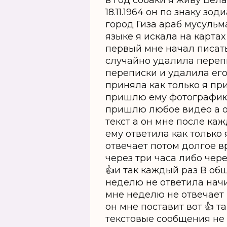
в год собаки я живу Бе
18.11.1964 он по знаку з
город Гиза араб мусульм
языке я искала на карта
первый мне начал писать
случайно удалила переп
переписки и удалила его
приняла как только я при
пришлю ему фотографию 
пришлю любое видео а о
текст а он мне после каж
ему ответила как только 
отвечает потом долгое в
через три часа либо чере
👍и так каждый раз В об
неделю не ответила начи
мне неделю не отвечает 
он мне поставит вот 👍 та
текстовые сообщения не 