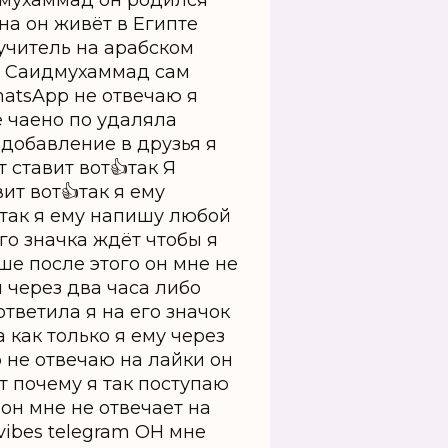
дмухаммад он родился
она он живёт в Египте
учитель на арабском
ль Саидмухаммад сам
hatsApp не отвечаю я
 чаено по удаляла
 добавление в друзья я
 ставит вот👍так Я
т вот👍так я ему
так я ему напишу любой
ого значка ждёт чтобы я
ьше после этого он мне не
 через два часа либо
ответила я на его значок
 как только я ему через
 не отвечаю на лайки он
т почему я так поступаю
о он мне не отвечает на
ibes telegram OH мне