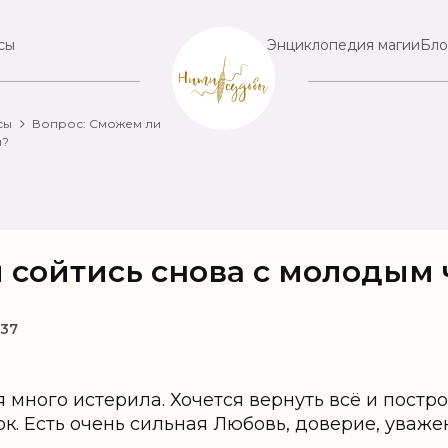
сы
Энциклопедия магии
Бло
сы
Вопрос: Сможем ли
м?
 сойтись снова с молодым
:37
я много истерила. Хочется вернуть всё и пост
ок. Есть очень сильная Любовь, доверие, уваже