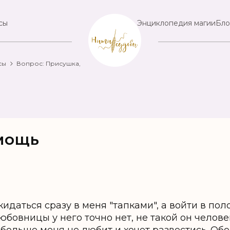
сы
Энциклопедия магии
Бло
сы
Вопрос: Присушка,
мощь
идаться сразу в меня "тапками", а войти в по
юбовницы у него точно нет, не такой он челове