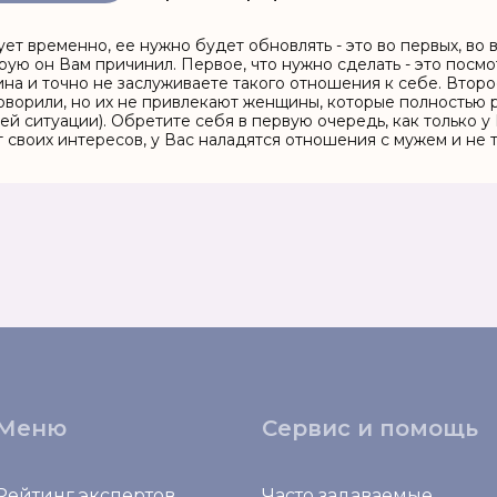
ет временно, ее нужно будет обновлять - это во первых, во 
орую он Вам причинил. Первое, что нужно сделать - это посмо
на и точно не заслуживаете такого отношения к себе. Второ
оворили, но их не привлекают женщины, которые полностью р
й ситуации). Обретите себя в первую очередь, как только у
 своих интересов, у Вас наладятся отношения с мужем и не т
Меню
Сервис и помощь
Рейтинг экспертов
Часто задаваемые