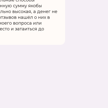
гальные способы
ённую сумму якобы
льно высокая, а денег не
отзывов нашёл о них в
моего вопроса или
сто и затаиться до