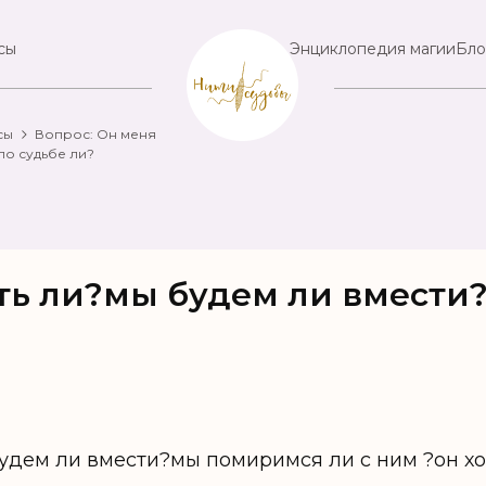
сы
Энциклопедия магии
Бло
сы
Вопрос: Он меня
по судьбе ли?
ть ли?мы будем ли вмести?
удем ли вмести?мы помиримся ли с ним ?он хо