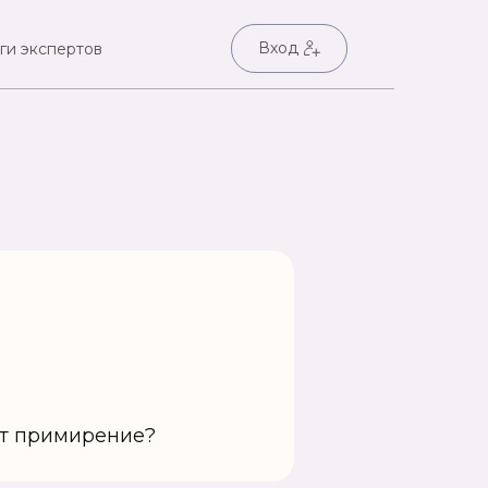
Вход
ги экспертов
ет примирение?