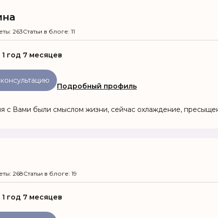
ина
еты: 263
Статьи в блоге: 11
:
1 год 7 месяцев
 консультацию
Подробный профиль
я с Вами были смыслом жизни, сейчас охлаждение, пресыщен
еты: 268
Статьи в блоге: 19
:
1 год 7 месяцев