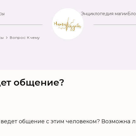
сы
Энциклопедия магии
Бло
сы
Вопрос: К чему
дет общение?
иведет общение с этим человеком? Возможна л