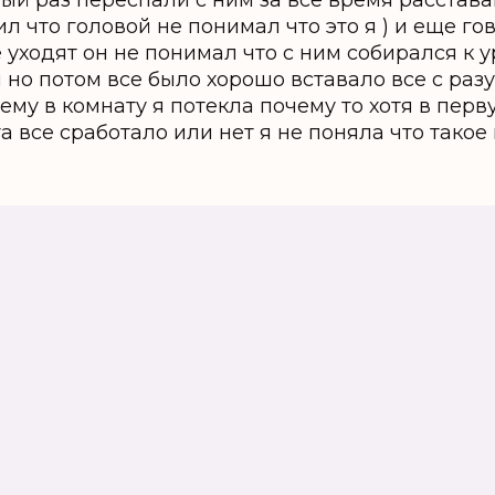
ый раз переспали с ним за все время расставан
ил что головой не понимал что это я ) и еще го
 уходят он не понимал что с ним собирался к у
 но потом все было хорошо вставало все с разу
нему в комнату я потекла почему то хотя в перв
а все сработало или нет я не поняла что такое