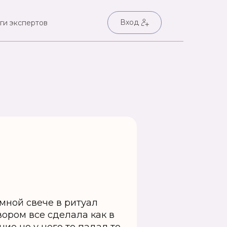
Вход
ги экспертов
мной свече в ритуал
вором все сделала как в