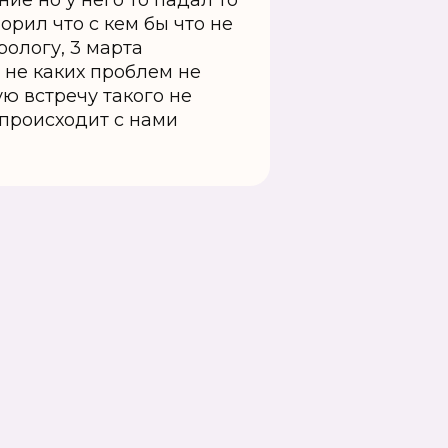
ие но у него то падал то
ворил что с кем бы что не
рологу, 3 марта
 не каких проблем не
ую встречу такого не
 происходит с нами