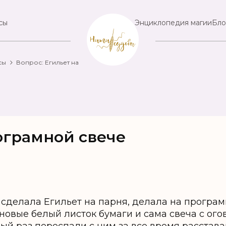
сы
Энциклопедия магии
Бло
сы
Вопрос: Егильет на
ограмной свече
сделала Егильет на парня, делала на програм
 новые белый листок бумаги и сама свеча с ого