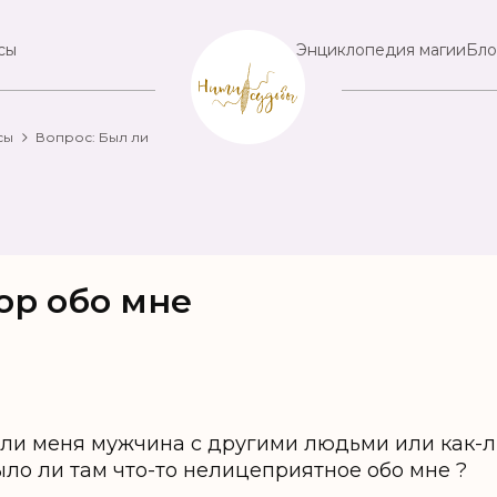
сы
Энциклопедия магии
Бло
сы
Вопрос: Был ли
ор обо мне
 ли меня мужчина с другими людьми или как-л
было ли там что-то нелицеприятное обо мне ?