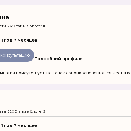
ина
еты: 263
Статьи в блоге: 11
:
1 год 7 месяцев
 консультацию
Подробный профиль
импатия присутствует, но точек соприкосновения совместных 
еты: 320
Статьи в блоге: 5
:
1 год 7 месяцев