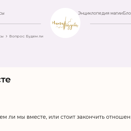
сы
Энциклопедия магии
Бло
сы
Вопрос: Будем ли
сте
ем ли мы вместе, или стоит закончить отноше