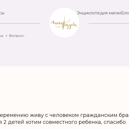
сы
Энциклопедия магии
Бло
сы
Вопрос:
беремению живу с человеком гражданским брак
я 2 детей хотим совместного ребенка, спасибо