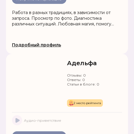
Работа в разных традициях, в зависимости от
запроса. Просмотр по фото. Диагностика
различных ситуаций. Любовная магия, помогу
привлечь любовь в Вашу жизнь, устраню
соперников, гармонизирую отношения.
Привлечение удачи и благополучия в жизнь.
Подробный профиль
Помощь в решении проблем любой сложности.
Работа до результата.
Адельфа
Отзывы:
0
Ответы:
0
Статьи в блоге:
0
2 место рейтинга
Аудио-приветствие