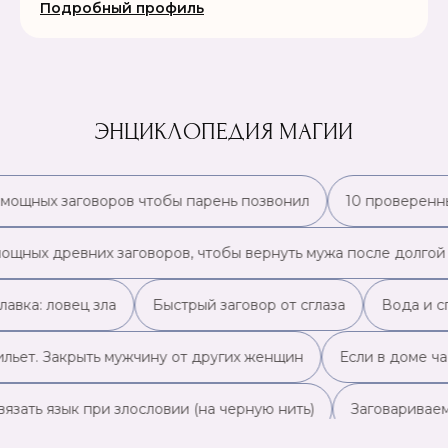
Подробный профиль
ЭНЦИКЛОПЕДИЯ МАГИИ
 мощных заговоров чтобы парень позвонил
10 проверенны
мощных древних заговоров, чтобы вернуть мужа после долгой
лавка: ловец зла
Быстрый заговор от сглаза
Вода и с
ильет. Закрыть мужчину от других женщин
Если в доме ча
вязать язык при злословии (на черную нить)
Заговариваем