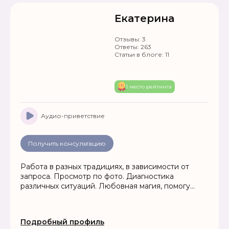
Екатерина
Отзывы:
3
Ответы:
263
Статьи в блоге:
11
1 место рейтинга
Аудио-приветствие
Получить консультацию
Работа в разных традициях, в зависимости от
запроса. Просмотр по фото. Диагностика
различных ситуаций. Любовная магия, помогу
привлечь любовь в Вашу жизнь, устраню
соперников, гармонизирую отношения.
Привлечение удачи и благополучия в жизнь.
Подробный профиль
Помощь в решении проблем любой сложности.