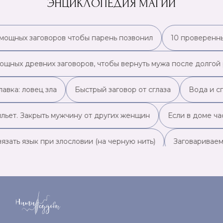
ЭНЦИКЛОПЕДИЯ МАГИИ
 мощных заговоров чтобы парень позвонил
10 проверенны
ощных древних заговоров, чтобы вернуть мужа после долгой 
авка: ловец зла
Быстрый заговор от сглаза
Вода и с
льет. Закрыть мужчину от других женщин
Если в доме ча
язать язык при злословии (на черную нить)
Заговариваем
овор на воду от всех болезней
Заговор на гребень для 
овор на ключ, на удачу
Заговор на кошелек, чтобы быть 
овор на расчесывание волос для привлечения богатства