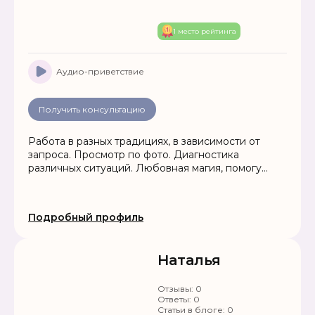
1 место рейтинга
Аудио-приветствие
Получить консультацию
Работа в разных традициях, в зависимости от
запроса. Просмотр по фото. Диагностика
различных ситуаций. Любовная магия, помогу
привлечь любовь в Вашу жизнь, устраню
соперников, гармонизирую отношения.
Привлечение удачи и благополучия в жизнь.
Подробный профиль
Помощь в решении проблем любой сложности.
Работа до результата.
Наталья
Отзывы:
0
Ответы:
0
Статьи в блоге:
0