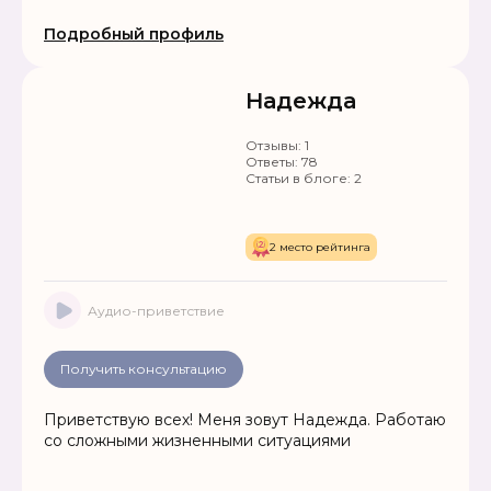
Привлечение удачи и благополучия в жизнь.
Подробный профиль
Помощь в решении проблем любой сложности.
Работа до результата.
Надежда
Отзывы:
1
Ответы:
78
Статьи в блоге:
2
2 место рейтинга
Аудио-приветствие
Получить консультацию
Приветствую всех! Меня зовут Надежда. Работаю
со сложными жизненными ситуациями