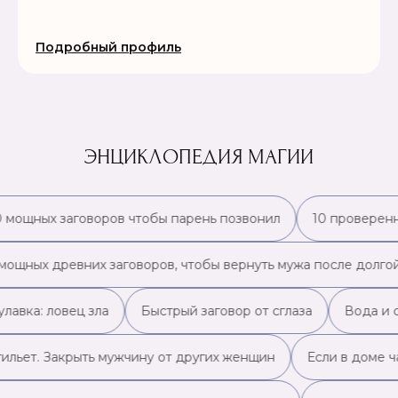
Подробный профиль
ЭНЦИКЛОПЕДИЯ МАГИИ
0 мощных заговоров чтобы парень позвонил
10 проверенн
 мощных древних заговоров, чтобы вернуть мужа после долгой
лавка: ловец зла
Быстрый заговор от сглаза
Вода и 
гильет. Закрыть мужчину от других женщин
Если в доме ч