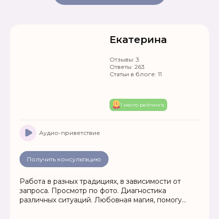
Екатерина
Отзывы:
3
Ответы:
263
Статьи в блоге:
11
1 место рейтинга
Аудио-приветствие
Получить консультацию
Работа в разных традициях, в зависимости от
запроса. Просмотр по фото. Диагностика
различных ситуаций. Любовная магия, помогу
привлечь любовь в Вашу жизнь, устраню
соперников, гармонизирую отношения.