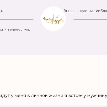
сы
Энциклопедия магии
Бло
сы
Вопрос: Личная
йдут у меня в личной жизни я встречу мужчин