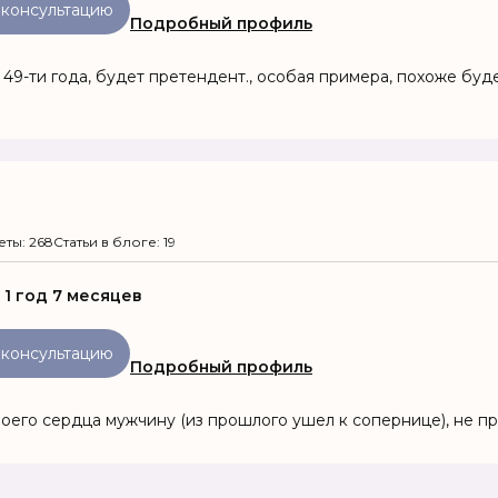
 консультацию
Подробный профиль
 49-ти года, будет претендент., особая примера, похоже буде
еты: 268
Статьи в блоге: 19
:
1 год 7 месяцев
 консультацию
Подробный профиль
воего сердца мужчину (из прошлого ушел к сопернице), не п