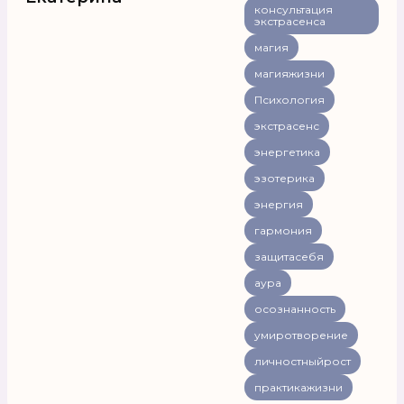
консультация
экстрасенса
магия
магияжизни
Психология
экстрасенс
энергетика
эзотерика
энергия
гармония
защитасебя
аура
осознанность
умиротворение
личностныйрост
практикажизни