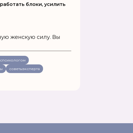
оработать блоки, усилить
ную женскую силу. Вы
спсихологом
ны
советыэксперта