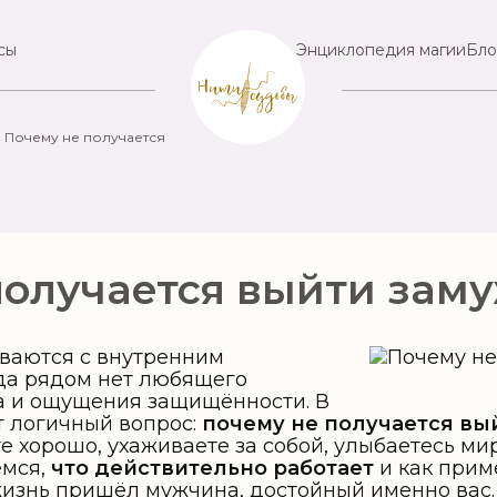
сы
Энциклопедия магии
Бло
Почему не получается
получается выйти зам
ваются с внутренним
да рядом нет любящего
а и ощущения защищённости. В
т логичный вопрос:
почему не получается вы
е хорошо, ухаживаете за собой, улыбаетесь ми
ёмся,
что действительно работает
и как прим
жизнь пришёл мужчина, достойный именно вас.