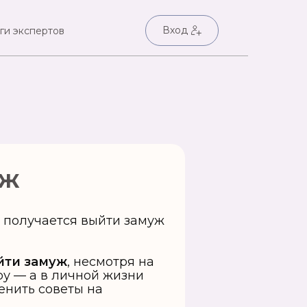
Вход
ги экспертов
уж
йти замуж
, несмотря на
ру — а в личной жизни
енить советы на