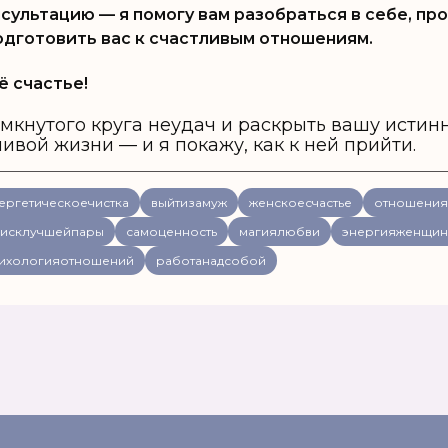
сультацию — я помогу вам разобраться в себе, пр
одготовить вас к счастливым отношениям.
ё счастье!
амкнутого круга неудач и раскрыть вашу истин
ивой жизни — и я покажу, как к ней прийти.
ергетическоечистка
выйтизамуж
женскоесчастье
отношения
исклучшейпары
самоценность
магиялюбви
энергияженщи
ихологияотношений
работанадсобой