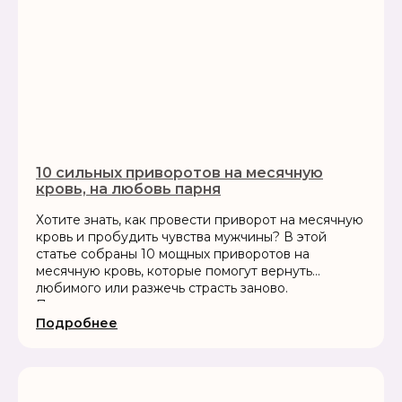
10 сильных приворотов на месячную
кровь, на любовь парня
Хотите знать, как провести приворот на месячную
кровь и пробудить чувства мужчины? В этой
статье собраны 10 мощных приворотов на
месячную кровь, которые помогут вернуть
любимого или разжечь страсть заново.
Пошаговые инструкции, заговоры и советы
экспертов портала «Нити Судьбы»
Подробнее