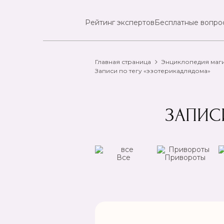
Рейтинг экспертов
Бесплатные вопро
Главная страница
Энциклопедия маг
Записи по тегу «эзотерикадлядома»
ЗАПИС
ансы
Чистка
Все
Привороты