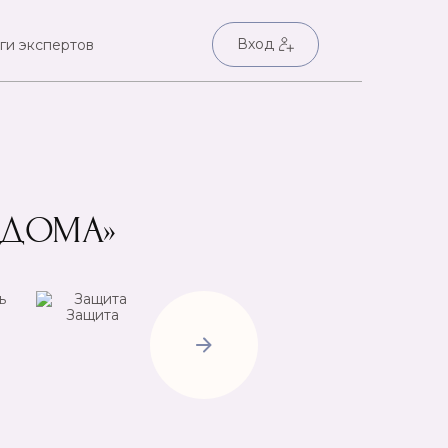
Вход
ги экспертов
ЯДОМА»
Защита
Негатив
Пр
Открытие
дорог