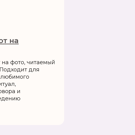
от на
на фото, читаемый
 Подходит для
 любимого
итуал,
овора и
едению