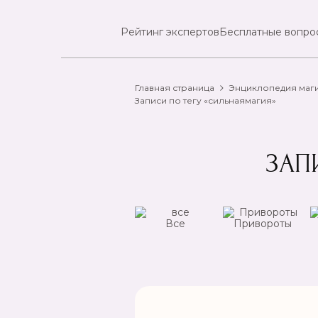
Рейтинг экспертов
Бесплатные вопро
Главная страница
Энциклопедия маг
Записи по тегу «сильнаямагия»
ЗАП
ансы
Чистка
Все
Привороты