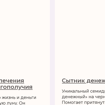
лечения
‍Сытник дене
агополучия
Уникальный семид
денежный» на черн
ю жизнь и деньги
Помогает притянуть
ую луну. Он