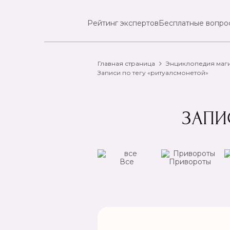
Рейтинг экспертов
Бесплатные вопро
Главная страница
Энциклопедия маг
Записи по тегу «ритуалсмонетой»
ЗАПИ
ансы
Чистка
Все
Привороты