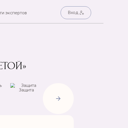
Вход
ги экспертов
ЕТОЙ»
Защита
Негатив
Пр
Открытие
дорог