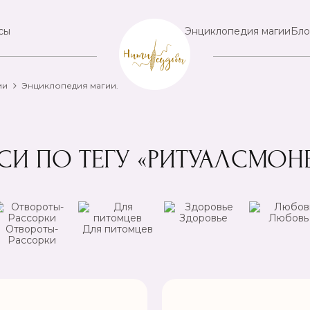
сы
Энциклопедия магии
Бло
ии
Энциклопедия магии.
СИ ПО ТЕГУ «РИТУАЛСМОН
Здоровье
Любовь
Отвороты-
Для питомцев
Рассорки