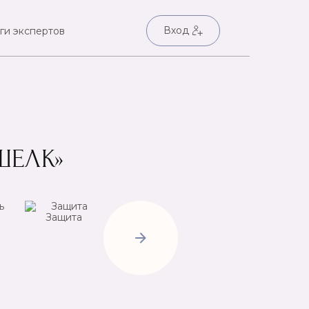
Вход
ги экспертов
ШЕЛК»
Защита
Негатив
Пр
Открытие
дорог