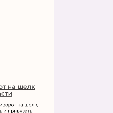
от на шелк
асти
риворот на шелк,
ь и привязать