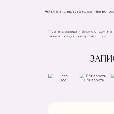
Рейтинг экспертов
Бесплатные вопро
Главная страница
Энциклопедия маг
Записи по тегу «приворотнашелк»
ЗАПИ
ансы
Чистка
Все
Привороты