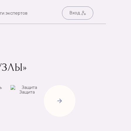
Вход
ги экспертов
УЗЛЫ»
Защита
Негатив
Пр
Открытие
дорог