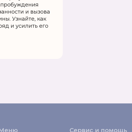
я пробуждения
занности и вызова
ны. Узнайте, как
яд и усилить его
Меню
Сервис и помощь