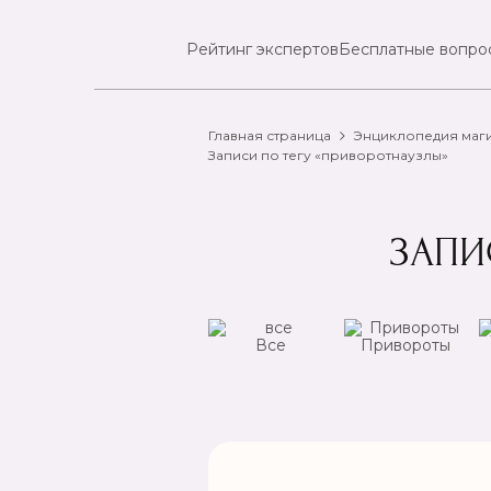
Рейтинг экспертов
Бесплатные вопро
Главная страница
Энциклопедия маг
Записи по тегу «приворотнаузлы»
ЗАПИ
ансы
Чистка
Все
Привороты