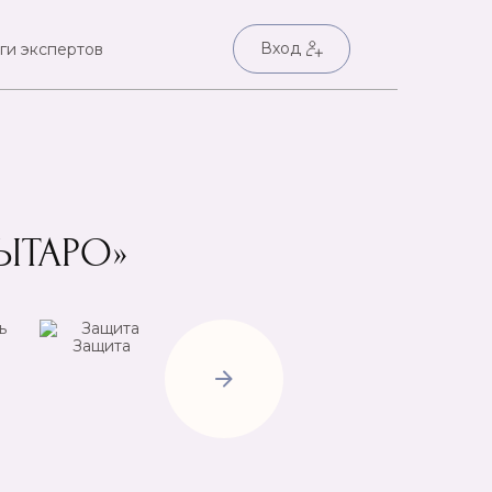
Вход
ги экспертов
ЫТАРО»
Защита
Негатив
Пр
Открытие
дорог