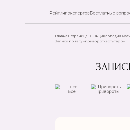
Рейтинг экспертов
Бесплатные вопро
Главная страница
Энциклопедия маг
Записи по тегу «привороткартытаро»
ЗАПИС
ансы
Чистка
Все
Привороты