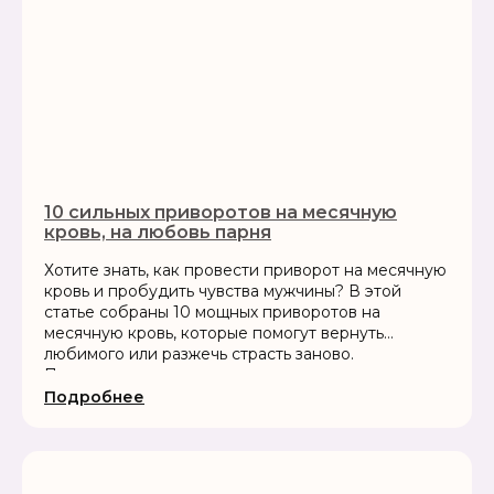
10 сильных приворотов на месячную
кровь, на любовь парня
Хотите знать, как провести приворот на месячную
кровь и пробудить чувства мужчины? В этой
статье собраны 10 мощных приворотов на
месячную кровь, которые помогут вернуть
любимого или разжечь страсть заново.
Пошаговые инструкции, заговоры и советы
экспертов портала «Нити Судьбы»
Подробнее