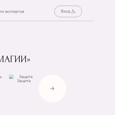
Вход
ги экспертов
МАГИИ»
Защита
Негатив
Пр
Открытие
дорог