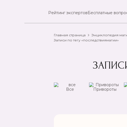
Рейтинг экспертов
Бесплатные вопро
Главная страница
Энциклопедия маг
Записи по тегу «последствиямагии»
ЗАПИС
ансы
Чистка
Все
Привороты