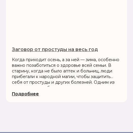
Заговор от простуды на весь год
Когда приходит осень, а за ней — зима, особенно
важно позаботиться о здоровье всей семьи. В
старину, когда не было аптек и больниц, люди
прибегали к народной магии, чтобы защитить
себя от простуды и других болезней. Одним из
самых сильных оберегов считался заговор на
Покров — день,...
Подробнее