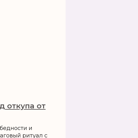
д откупа от
бедности и
аговый ритуал с