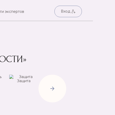
Вход
ги экспертов
НОСТИ»
Защита
Негатив
Пр
Открытие
дорог