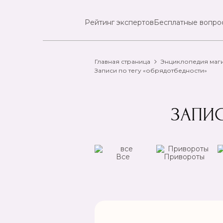
Рейтинг экспертов
Бесплатные вопро
Главная страница
Энциклопедия маг
Записи по тегу «обрядотбедности»
ЗАПИС
ансы
Чистка
Все
Привороты