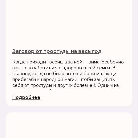
Заговор от простуды на весь год
Когда приходит осень, а за ней — зима, особенно
важно позаботиться о здоровье всей семьи. В
старину, когда не было аптек и больниц, люди
прибегали к народной магии, чтобы защитить
себя от простуды и других болезней. Одним из
самых сильных оберегов считался заговор на
Покров — день,...
Подробнее