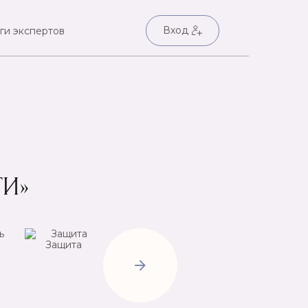
Вход
ги экспертов
ТИ»
Защита
Негатив
Пр
Открытие
дорог