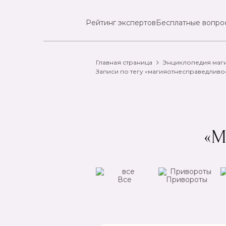
Рейтинг экспертов
Бесплатные вопро
Главная страница
Энциклопедия маг
Записи по тегу «магияотнесправедливо
«М
ансы
Чистка
Все
Привороты