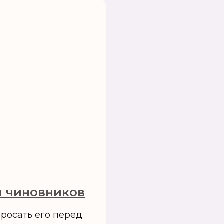
и чиновников
бросать его перед